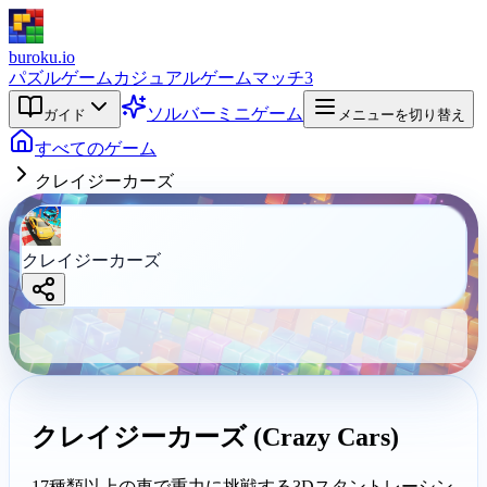
buroku.io
パズルゲーム
カジュアルゲーム
マッチ3
ソルバー
ミニゲーム
ガイド
メニューを切り替え
すべてのゲーム
クレイジーカーズ
クレイジーカ
クレイジーカーズ
ーズ
buroku.io
クレイジーカーズ (Crazy Cars)
17種類以上の車で重力に挑戦する3Dスタントレーシン