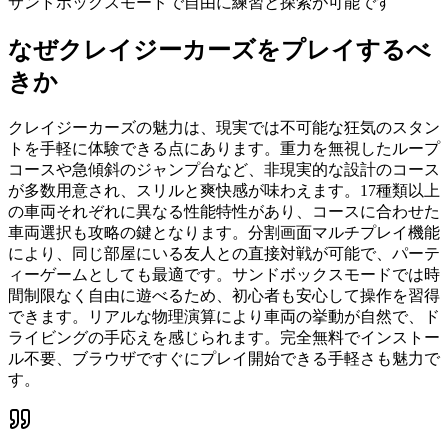
サンドボックスモードで自由に練習と探索が可能です
なぜ
クレイジーカーズ
をプレイするべ
きか
クレイジーカーズの魅力は、現実では不可能な狂気のスタン
トを手軽に体験できる点にあります。重力を無視したループ
コースや急傾斜のジャンプ台など、非現実的な設計のコース
が多数用意され、スリルと爽快感が味わえます。17種類以上
の車両それぞれに異なる性能特性があり、コースに合わせた
車両選択も攻略の鍵となります。分割画面マルチプレイ機能
により、同じ部屋にいる友人との直接対戦が可能で、パーテ
ィーゲームとしても最適です。サンドボックスモードでは時
間制限なく自由に遊べるため、初心者も安心して操作を習得
できます。リアルな物理演算により車両の挙動が自然で、ド
ライビングの手応えを感じられます。完全無料でインストー
ル不要、ブラウザですぐにプレイ開始できる手軽さも魅力で
す。