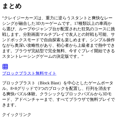
まとめ
“
クレイジーカーズは、重力に逆らうスタントと爽快なレー
シングが融合した3Dカーゲームです。17種類以上の車両か
ら選び、ループやジャンプ台が配置された狂気のコースに挑
戦します。分割画面マルチプレイで友人との対戦も可能、サ
ンドボックスモードで自由探索も楽しめます。シンプル操作
ながら奥深い攻略性があり、初心者から上級者まで熱中でき
ます。ブラウザ完結型で完全無料、今すぐプレイ開始できる
スタントレーシングゲームの決定版です。
”
ブロックブラスト無料サイト
ブロックブラスト（Block Blast）を中心としたゲームポータ
ル。8×8グリッドで3つのブロックを配置し、行列を消去す
る爽快パズル体験。クラシックなブロックパズルから3Dモ
ード、アドベンチャーまで、すべてブラウザで無料プレイで
きます。
クイックリンク