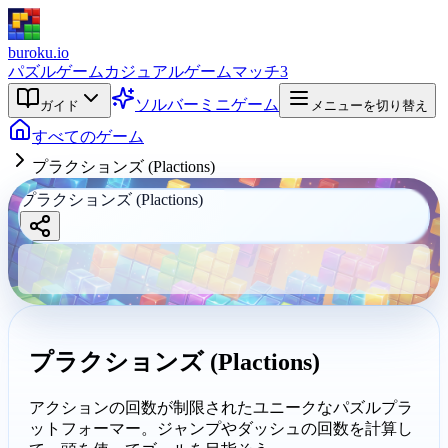
buroku.io
パズルゲーム
カジュアルゲーム
マッチ3
ソルバー
ミニゲーム
ガイド
メニューを切り替え
すべてのゲーム
プラクションズ (Plactions)
プラクションズ (Plactions)
プラクション
ズ (Plactions)
buroku.io
プラクションズ (Plactions)
アクションの回数が制限されたユニークなパズルプラ
ットフォーマー。ジャンプやダッシュの回数を計算し