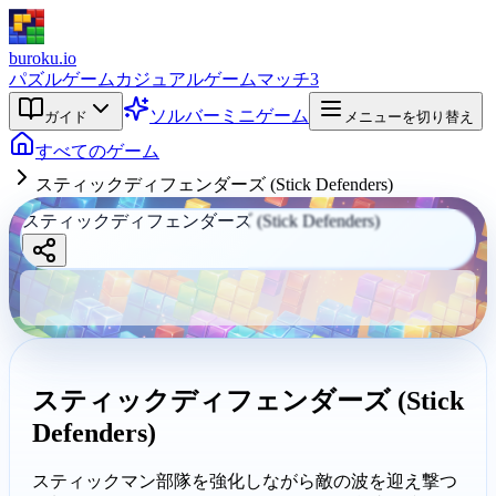
buroku.io
パズルゲーム
カジュアルゲーム
マッチ3
ソルバー
ミニゲーム
ガイド
メニューを切り替え
すべてのゲーム
スティックディフェンダーズ (Stick Defenders)
スティックディフェンダーズ (Stick Defenders)
スティックデ
ィフェンダー
ズ (Stick
Defenders)
スティックディフェンダーズ (Stick
buroku.io
Defenders)
スティックマン部隊を強化しながら敵の波を迎え撃つ