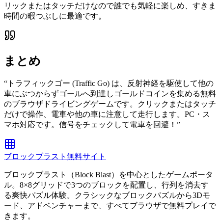
リックまたはタッチだけなので誰でも気軽に楽しめ、すきま
時間の暇つぶしに最適です。
まとめ
“
トラフィックゴー (Traffic Go) は、反射神経を駆使して他の
車にぶつからずゴールへ到達しゴールドコインを集める無料
のブラウザドライビングゲームです。クリックまたはタッチ
だけで操作、電車や他の車に注意して走行します。PC・ス
マホ対応です。信号をチェックして電車を回避！
”
ブロックブラスト無料サイト
ブロックブラスト（Block Blast）を中心としたゲームポータ
ル。8×8グリッドで3つのブロックを配置し、行列を消去す
る爽快パズル体験。クラシックなブロックパズルから3Dモ
ード、アドベンチャーまで、すべてブラウザで無料プレイで
きます。