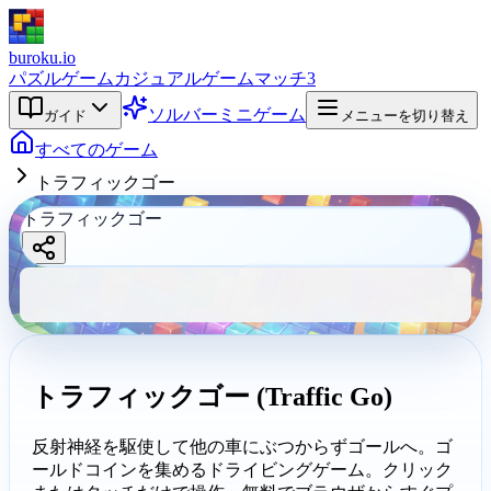
buroku.io
パズルゲーム
カジュアルゲーム
マッチ3
ソルバー
ミニゲーム
ガイド
メニューを切り替え
すべてのゲーム
トラフィックゴー
トラフィックゴー
トラフィック
ゴー
buroku.io
トラフィックゴー (Traffic Go)
反射神経を駆使して他の車にぶつからずゴールへ。ゴ
ールドコインを集めるドライビングゲーム。クリック